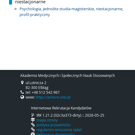
niestacjonarne
Psychologia, jednolite studia magisterskie, niestacjonarne,
profil praktyczny
Akademia Medycznych i Społecznych Nauk Stosowanych
ul.Lotnicza 2
82-300 Elbląg
tel: +48 512 542 967
www:
https://amisns.edu.pl
Internetowa Rekrutacja Kandydatów
IRK 1.21.2 (02c3a373-dirty) :: 2026-05-25
mapa strony
polityka prywatności
regulamin wnoszenia opłat
deklaracja dostępności